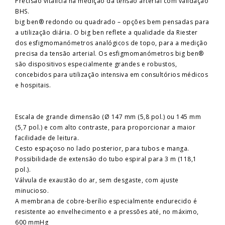
Precisão vitalícia na medição da tensão arterial com validação
BHS.
big ben® redondo ou quadrado – opções bem pensadas para
a utilização diária. O big ben reflete a qualidade da Riester
dos esfigmomanómetros analógicos de topo, para a medição
precisa da tensão arterial. Os esfigmomanómetros big ben®
são dispositivos especialmente grandes e robustos,
concebidos para utilização intensiva em consultórios médicos
e hospitais.
Escala de grande dimensão (Ø 147 mm (5,8 pol.) ou 145 mm
(5,7 pol.) e com alto contraste, para proporcionar a maior
facilidade de leitura.
Cesto espaçoso no lado posterior, para tubos e manga.
Possibilidade de extensão do tubo espiral para 3 m (118,1
pol.).
Válvula de exaustão do ar, sem desgaste, com ajuste
minucioso.
A membrana de cobre-berílio especialmente endurecido é
resistente ao envelhecimento e a pressões até, no máximo,
600 mmHg